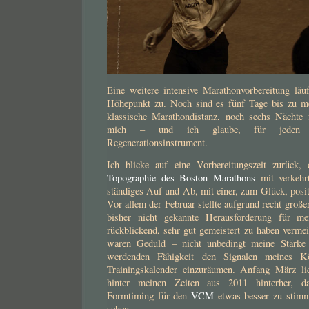
Eine weitere intensive Marathonvorbereitung läuf
Höhepunkt zu. Noch sind es fünf Tage bis zu me
klassische Marathondistanz, noch sechs Nächte 
mich – und ich glaube, für jeden L
Regenerationsinstrument.
Ich blicke auf eine Vorbereitungszeit zurück
Topographie des Boston Marathons
mit verkehrt
ständiges Auf und Ab, mit einer, zum Glück, posi
Vor allem der Februar stellte aufgrund recht große
bisher nicht gekannte Herausforderung für me
rückblickend, sehr gut gemeistert zu haben verme
waren Geduld – nicht unbedingt meine Stärke
werdenden Fähigkeit den Signalen meines K
Trainingskalender einzuräumen. Anfang März lie
hinter meinen Zeiten aus 2011 hinterher, d
Formtiming für den
VCM
etwas besser zu stimm
sehen.