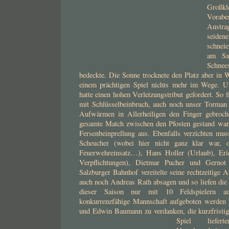
Großk
Vora
Austra
seiden
schnei
am Sa
Schne
bedeckte. Die Sonne trocknete den Platz aber in 
einem prächtigen Spiel nichts mehr im Wege. Un
hatte einen hohen Verletzungstribut gefordert. So 
mit Schlüsselbeinbruch, auch noch unser Torman
Aufwärmen in Allerheiligen den Finger gebroch
gesamte Match zwischen den Pfosten gestand war
Fersenbeinprellung aus. Ebenfalls verzichten mu
Scheucher (wobei hier nicht ganz klar war,
Feuerwehreinsatz…), Hans Holler (Urlaub), Er
Verpflichtungen), Dietmar Pucher und Gerno
Salzburger Bahnhof vereitelte seine rechtzeitige A
auch noch Andreas Rath absagen und so liefen die
dieser Saison nur mit 10 Feldspielern a
konkurrenzfähige Mannschaft aufgeboten werden 
und Edwin Baumann zu verdanken, die kurzfristig 
Spiel liefe