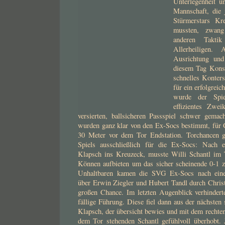
Unterlegenheit u
Mannschaft, die 
Stürmerstars Kr
mussten, zwan
anderen Takti
Allerheiligen. 
Ausrichtung und
diesem Tag Kons
schnelles Kontersp
für ein erfolgrei
wurde der Spiel
effizientes Zwe
versierten, ballsicheren Passspiel schwer gema
wurden ganz klar von den Ex-Socs bestimmt, für 
30 Meter vor dem Tor Endstation. Torchancen g
Spiels ausschließlich für die Ex-Socs: Nach 
Klapsch ins Kreuzeck, musste Willi Schantl im 
Können aufbieten um das sicher scheinende 0-1 
Unhaltbaren kamen die SVG Ex-Socs nach ein
über Erwin Ziegler und Hubert Tandl durch Christ
großen Chance. Im letzten Augenblick verhindert
fällige Führung. Diese fiel dann aus der nächste
Klapsch, der übersicht bewies und mit dem rechte
dem Tor stehenden Schantl gefühlvoll überhobt.