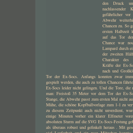
den Druck un
nachlassender 
gefährlicher vo
Abwehr weiterh
Chancen zu. So ga
ersten Halbzeit 
auf das Tor der
Chance war noc
Lampard durch ein
der zweiten Häl
Charakter des 
Kräfte der Ex-S
nach und Großkl
Tor der Ex-Socs. Anfangs konnten zwar imm
gespielt werden, die auch zu tollen Chancen fährt
Ex-Socs leider nicht gelingen. Und die Tore, die
man: Freistoß 35 Meter vor dem Tor der Ex-So
Stange, die Abwehr passt zum ersten Mal nicht au
Mühe, die schöne Kopfballvorlage zum 1-1 zu ve
zu diesem Zeitpunkt auch nicht unverdient, wu
einige Minuten vorher ein klarer Elfmeter vore
absoluten Sturm auf die SVG Ex-Socs-Festung gebl
als überaus robust und gefinkelt heraus . Mit ge
viel Laufarbeit und ein paar Mätzchen konnte