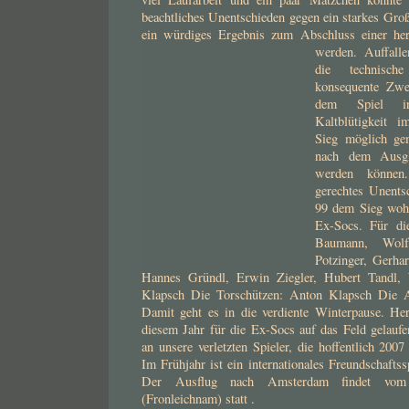
beachtliches Unentschieden gegen ein starkes Groß
ein würdiges Ergebnis zum Abschluss einer herv
werden.
Auffall
die technisch
konsequente Zwe
dem Spiel in
Kaltblütigkeit 
Sieg möglich ge
nach dem Ausgle
werden können
gerechtes Unents
99 dem Sieg wohl
Ex-Socs. Für di
Baumann, Wolf
Potzinger, Gerha
Hannes Gründl, Erwin Ziegler, Hubert Tandl,
Klapsch Die Torschützen: Anton Klapsch Die A
Damit geht es in die verdiente Winterpause. Her
diesem Jahr für die Ex-Socs auf das Feld gelau
an unsere verletzten Spieler, die hoffentlich 200
Im Frühjahr ist ein internationales Freundschafts
Der Ausflug nach Amsterdam findet vom 
(Fronleichnam) statt .