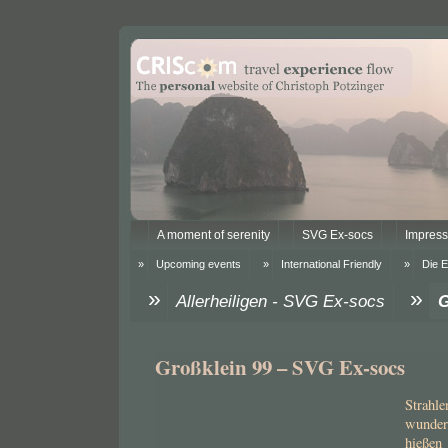
A moment of serenity
SVG Ex-socs
Impres
Upcoming events
International Friendly
Die 
Allerheiligen - SVG Ex-socs
G
Großklein 99 – SVG Ex-socs
Strahl
wunder
hieße