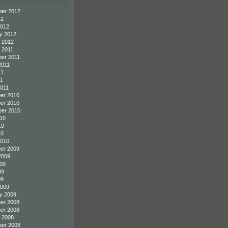
er 2012
12
2012
y 2012
 2012
 2011
er 2011
2011
11
11
011
er 2010
er 2010
er 2010
10
10
10
2010
er 2009
2009
09
09
09
2009
y 2009
er 2008
er 2008
 2008
er 2008