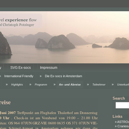
y
SVG Ex-socs
Impressum
International Friendly
Die Ex-socs in Amsterdam
Highlights
Programm
An- und Abreise
Teilnehmer
Unterkunf
Search
eise
Juni 2007
Treffpunkt am Flughafen Thalerhof am Donnerstag
Links
0 Uhr
. Check-in ist am Vorabend von 19.00 – 21.00 Uhr
ASTRO
eiten: OS 964 07JUN GRZ-VIE 0600 0635 OS 371 07JUN VIE-
Cranios
m Schipol-Airport in Amsterdam nehmen wir dann die