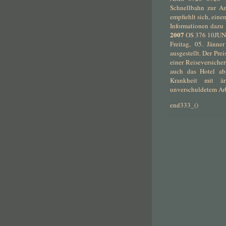
Schnellbahn zur Am
empfiehlt sich, ein
Informationen dazu 
2007
OS 376 10JUN
Freitag, 05. Jänne
ausgestellt. Der Pre
einer Reiseversiche
auch das Hotel ab
Krankheit mit ä
unverschuldetem Arb
end333_()