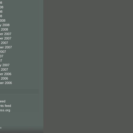
08
08
08
08
2008
y 2008
 2008
er 2007
er 2007
 2007
er 2007
2007
07
07
y 2007
 2007
er 2006
 2006
er 2006
feed
ts feed
ss.org
ss