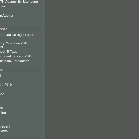
N Agentur für Marketing
hotos
n Austria
osts
k: Lauftraining im Jahr
City Marathon 2012 –
ht
och 5 Tage
gsmonat Februar 2012
 die neue Laufsaison
es
6
ast 2010
nce
08
ding
orized
 2005