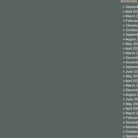
Archives
Septemb
April 20
March 
Februar
January
October
Septemb
August 
May 20
April 20
March 2
Decemb
Novemb
Septemb
June 20
May 20
April 20
March 
Decemb
August 
June 20
May 20
April 20
March 
Februar
Decemb
Novemb
October
Septemb