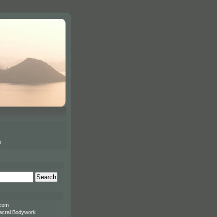
t
com
acral Bodywork