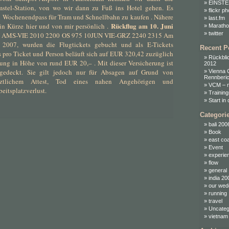
EINSTER
stel-Station, von wo wir dann zu Fuß ins Hotel gehen. Es
flickr p
en Wochenendpass für Tram und Schnellbahn zu kaufen . Nähere
last.fm
Rückflug am 10. Juni
in Kürze hier und von mir persönlich .
Maratho
twitter
 AMS-VIE 2010 2200 OS 975 10JUN VIE-GRZ 2240 2315 Am
r 2007, wurden die Flugtickets gebucht und als E-Tickets
Recent P
is pro Ticket und Person beläuft sich auf EUR 320,42 zuzüglich
Rückblic
rung in Höhe von rund EUR 20,– . Mit dieser Versicherung ist
2012
gedeckt. Sie gilt jedoch nur für Absagen auf Grund von
Vienna 
Rennberic
rztlichem Attest, Tod eines nahen Angehörigen und
VCM – n
eitsplatzverlust.
Trainin
Start in
Categori
bali 200
Book
east co
Event
experie
flow
general
india 20
our wed
running
travel
Uncateg
vietnam