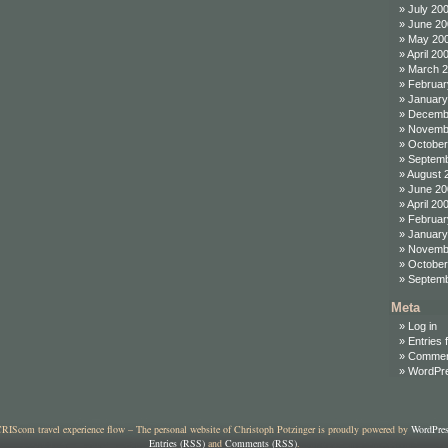
July 20
June 20
May 20
April 20
March 
Februar
January
Decemb
Novemb
October
Septemb
August 
June 20
April 20
Februar
January
Novemb
October
Septemb
Meta
Log in
Entries 
Commen
WordPre
RIScom travel experience flow – The personal website of Christoph Potzinger is proudly powered by
WordPre
Entries (RSS)
and
Comments (RSS)
.