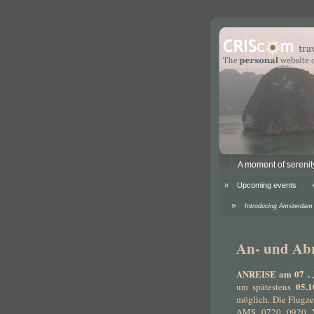
A moment of serenit
Upcoming events
Introducing Amsterdam
An- und Abr
ANREISE am 07 . 
05.1
um spätestens
möglich. Die Flugz
AMS 0720 0920 Vo